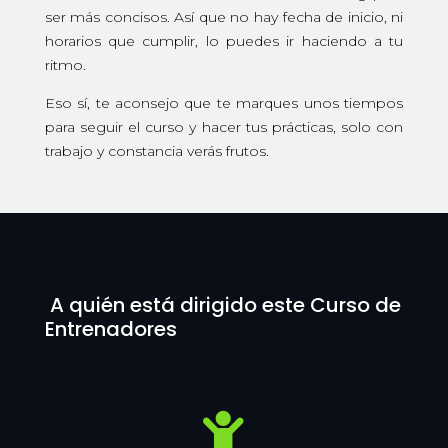
ser más concisos. Así que no hay fecha de inicio, ni
horarios que cumplir, lo puedes ir haciendo a tu
ritmo.
Eso sí, te aconsejo que te marques unos tiempos
para seguir el curso y hacer tus prácticas, solo con
trabajo y constancia verás frutos.
A quién está dirigido este Curso de
Entrenadores
