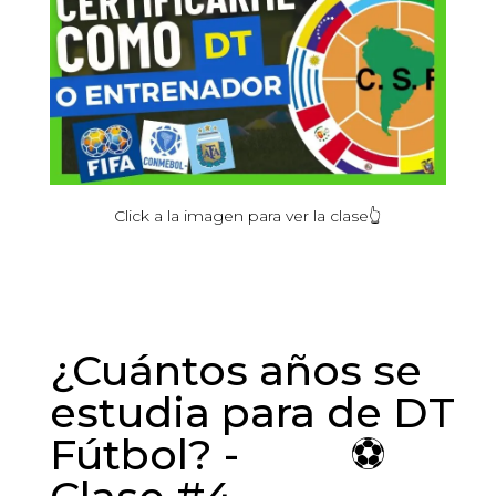
Click
a la
imagen
para ver la
clase
👆
¿Cuántos años se
estudia para de DT
Fútbol? - ⚽