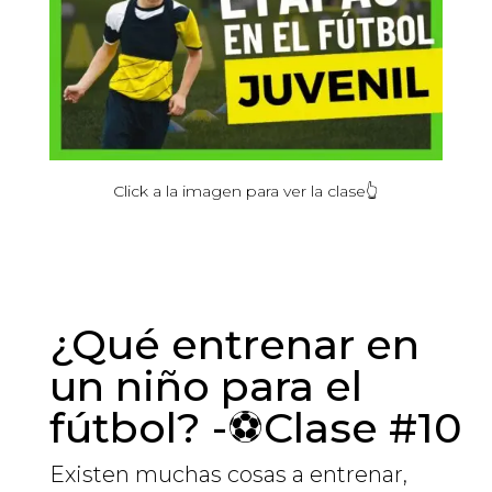
Click
a la
imagen
para ver la
clase
👆
¿Qué entrenar en
un niño para el
fútbol? -⚽Clase #10
Existen muchas cosas a entrenar,