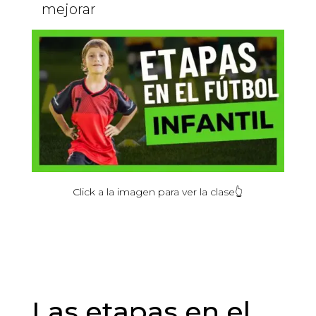
mejorar
Click
a la
imagen
para ver la
clase
👆
Las etapas en el