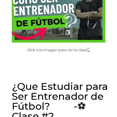
Click
a la
imagen
para ver la
clase
👆
¿Que Estudiar para
Ser Entrenador de
Fútbol? -⚽
Clase #2