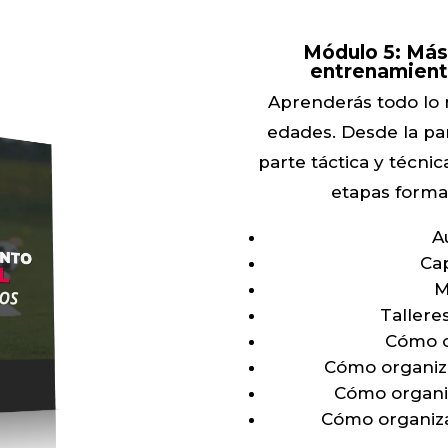
Módulo 5:
Más
entrenamiento
Aprenderás todo lo n
edades. Desde la par
parte táctica y técni
etapas forma
A
Cap
M
Tallere
Cómo o
Cómo organiz
Cómo organi
Cómo organiza