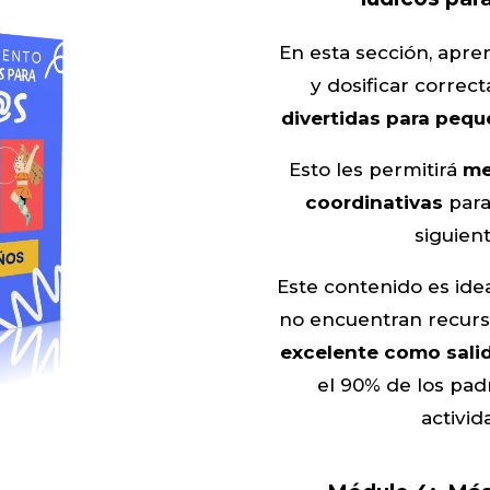
En esta sección, apre
y dosificar corre
divertidas para pequ
Esto les permitirá
me
coordinativas
para
siguient
Este contenido es ide
no encuentran recur
excelente como salid
el 90% de los pa
activid