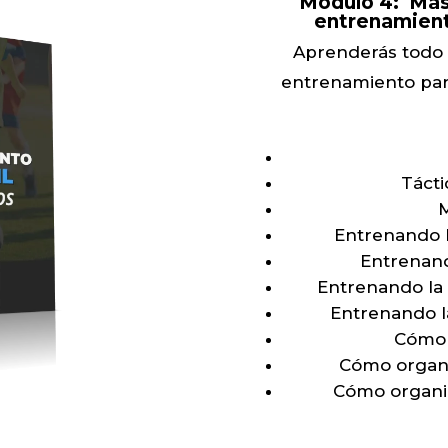
Módulo 4:
Más
entrenamiento
Aprenderás todo l
entrenamiento para
Tácti
M
Entrenando l
Entrenand
Entrenando la 
Entrenando l
Cómo 
Cómo organi
Cómo organiz