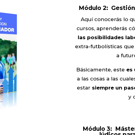
Módulo 2:
Gestión
Aquí conocerás lo q
cursos, aprenderás c
las posibilidades lab
extra-futbolísticas qu
a futu
Básicamente, este
es
a las cosas a las cual
estar
siempre un pas
y 
Módulo 3:
Máster
lúdicos para